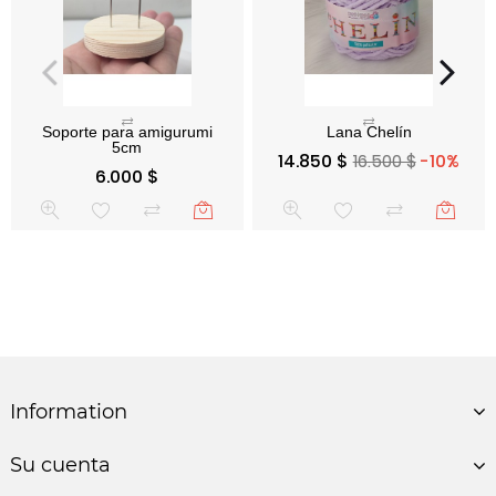
Soporte para amigurumi
Precio base
Precio
14.850 $
16.500 $
-10%
5cm
Precio
6.000 $
Information
Su cuenta