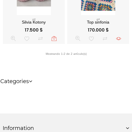
Precio
Precio
17.500 $
170.000 $
Categories
Information