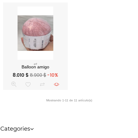
Precio base
Precio
8.010 $
8.900 $
-10%
Categories