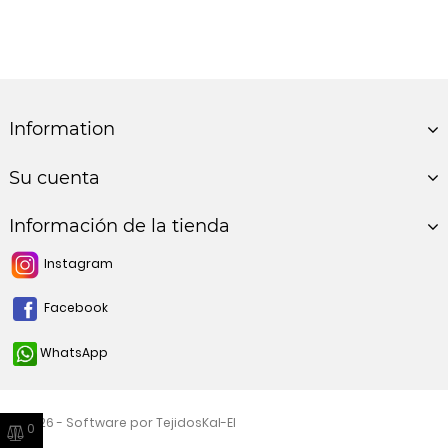
Information
Su cuenta
Información de la tienda
Instagram
Facebook
WhatsApp
© 2026 - Software por TejidosKal-El
0