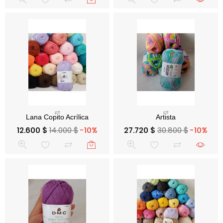
Precio base
Precio
Precio base
Precio
12.600 $
14.000 $
-10%
27.720 $
30.800 $
-10%