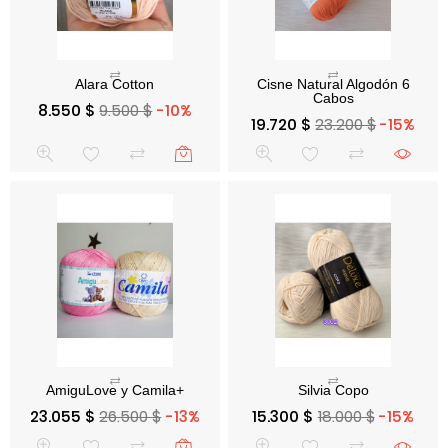
Cisne Natural Algodón 6
Precio base
Precio
8.550 $
9.500 $
-10%
Cabos
Precio base
Precio
19.720 $
23.200 $
-15%
Precio base
Precio
Precio base
Precio
23.055 $
26.500 $
-13%
15.300 $
18.000 $
-15%