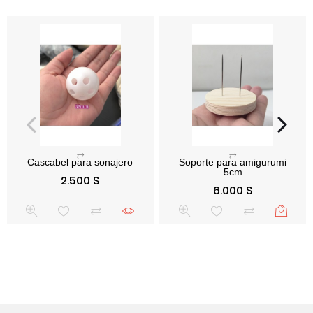
Soporte para amigurumi
Precio
2.500 $
5cm
Precio
6.000 $