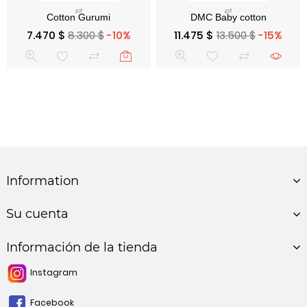
Precio base
Precio
Precio base
Precio
7.470 $
8.300 $
-10%
11.475 $
13.500 $
-15%
Information
Su cuenta
Información de la tienda
Instagram
Facebook