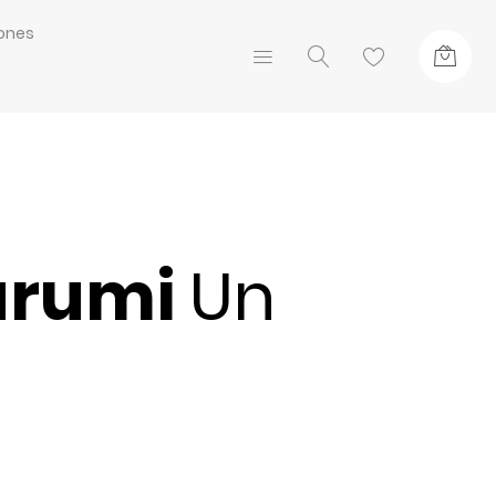
ones
urumi
Un