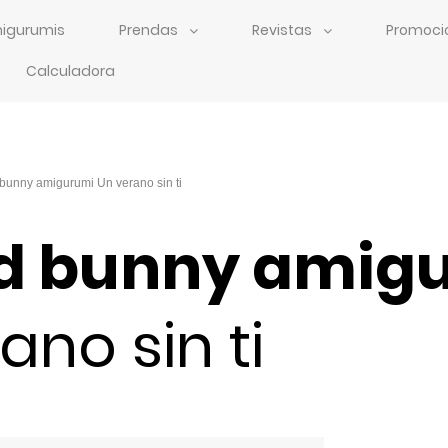
igurumis
Prendas
Revistas
Promoci
Calculadora
d bunny amig
ano sin ti