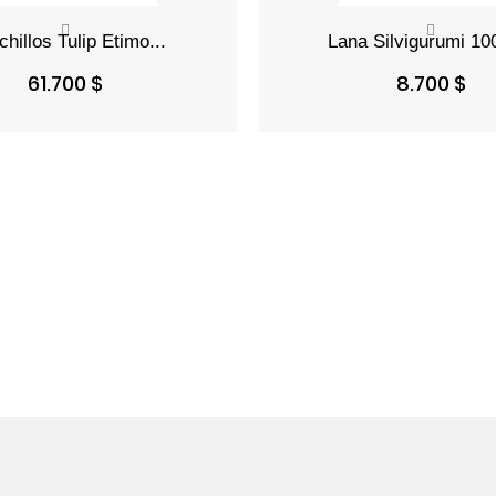
Precio
Precio
61.700 $
8.700 $