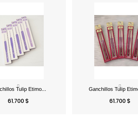
Precio
Precio
61.700 $
61.700 $