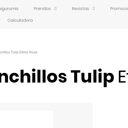
igurumis
Prendas
Revistas
Promoci
Calculadora
chillos Tulip
E